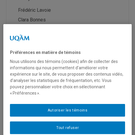
Frédéric Lavoie
Clara Bonnes
Edith Normandeau
Josée Laplace
Préférences en matière de témoins
Chercheurs étudiants (2009-
Nous utilisons des témoins (cookies) afin de collecter des
2012)
informations qui nous permettent d’améliorer votre
expérience sur le site, de vous proposer des contenus vidéo,
Sophie Castonguay
d’analyser les statistiques de fréquentation, etc. Vous
pouvez personnaliser votre choix en sélectionnant
Danielle Raymond
« Préférences ».
Audrey Douanne
Claudette Lemay
Autoriser les témoins
Alexandre Jeminez
Tout refuser
Soutien