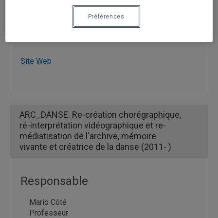
Préférences
FRQSC
Hexagram
Site Web
ARC_DANSE. Re-création chorégraphique,
ré-interprétation vidéographique et re-
médiatisation de l'archive, mémoire
vivante et créatrice de la danse (2011- )
Responsable
Mario Côté
Professeur