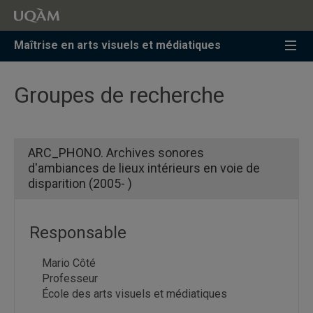
Accéder
Accéder
Accéder
à
au
à
la
menu
la
Maîtrise en arts visuels et médiatiques
recherche
pricipal
zone
centrale
Groupes de recherche
ARC_PHONO. Archives sonores
d'ambiances de lieux intérieurs en voie de
disparition (2005- )
Responsable
Mario Côté
Professeur
École des arts visuels et médiatiques