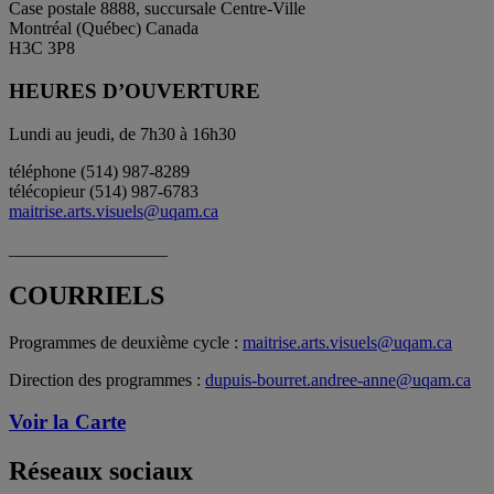
Case postale 8888, succursale Centre-Ville
Montréal (Québec) Canada
H3C 3P8
HEURES D’OUVERTURE
Lundi au jeudi, de 7h30 à 16h30
téléphone (514) 987-8289
télécopieur (514) 987-6783
maitrise.arts.visuels@uqam.ca
__________________
COURRIELS
Programmes de deuxième cycle :
maitrise.arts.visuels@uqam.ca
Direction des programmes :
dupuis-bourret.andree-anne@uqam.ca
Voir la Carte
Réseaux sociaux