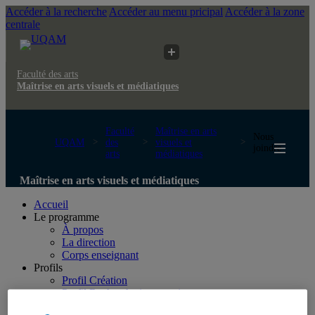
Accéder à la recherche
Accéder au menu pricipal
Accéder à la zone
centrale
Faculté des arts
Maîtrise en arts visuels et médiatiques
Faculté
Maîtrise en arts
Nous
UQAM
des
visuels et
joindre
arts
médiatiques
Maîtrise en arts visuels et médiatiques
Accueil
Le programme
À propos
La direction
Corps enseignant
Profils
Profil Création
Profil Recherche intervention
Recherche création