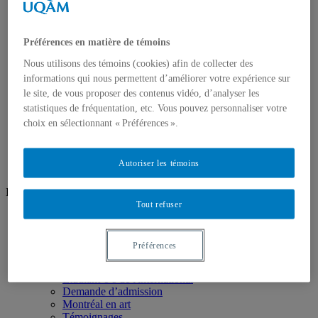
Unités de recherche
Groupes de recherche
Ateliers ouverts
Ateliers/Laboratoires
Préférences en matière de témoins
Espaces étudiants
Nous utilisons des témoins (cookies) afin de collecter des
Informatique
informations qui nous permettent d’améliorer votre expérience sur
Sculpture
Audio/vidéo
le site, de vous proposer des contenus vidéo, d’analyser les
Art d’impression
statistiques de fréquentation, etc. Vous pouvez personnaliser votre
Photographie
choix en sélectionnant « Préférences ».
Prêt et location
Nous joindre
Autoriser les témoins
Réseaux sociaux
Tout refuser
Facebook
Instagram
Préférences
Futur·e·s étudiant·e·s
Pourquoi choisir le programme
Étudiant·e·s de l'international
Demande d’admission
Montréal en art
Témoignages