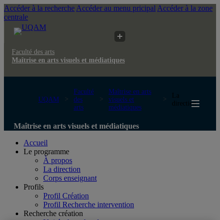
Accéder à la recherche
Accéder au menu pricipal
Accéder à la zone
centrale
Faculté des arts
Maîtrise en arts visuels et médiatiques
Faculté
Maîtrise en arts
La
UQAM
des
visuels et
direction
arts
médiatiques
Maîtrise en arts visuels et médiatiques
Accueil
Le programme
À propos
La direction
Corps enseignant
Profils
Profil Création
Profil Recherche intervention
Recherche création