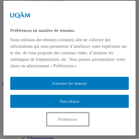
Unités de recherche
Groupes de recherche
Ateliers ouverts
Ateliers/Laboratoires
Espaces étudiants
Informatique
Préférences en matière de témoins
Sculpture
Nous utilisons des témoins (cookies) afin de collecter des
Audio/vidéo
Art d’impression
informations qui nous permettent d’améliorer votre expérience sur
Photographie
le site, de vous proposer des contenus vidéo, d’analyser les
Prêt et location
statistiques de fréquentation, etc. Vous pouvez personnaliser votre
Nous joindre
choix en sélectionnant « Préférences ».
Autoriser les témoins
Réseaux sociaux
Facebook
Instagram
Tout refuser
Futur·e·s étudiant·e·s
Pourquoi choisir le programme
Préférences
Étudiant·e·s de l'international
Demande d’admission
Montréal en art
Témoignages