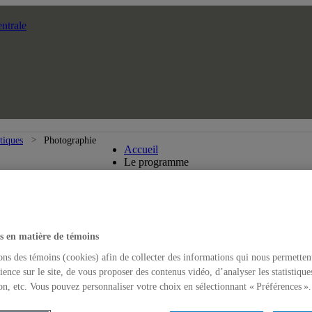
ntrale
Maîtrise en arts visuels et médiatiq
atiques
Photographie
Accueil
Le programme
s en matière de témoins
ons des témoins (cookies) afin de collecter des informations qui nous permetten
ience sur le site, de vous proposer des contenus vidéo, d’analyser les statistique
on, etc. Vous pouvez personnaliser votre choix en sélectionnant « Préférences ».