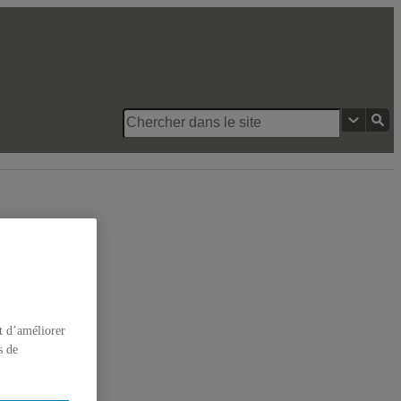
ues
t d’améliorer
s de