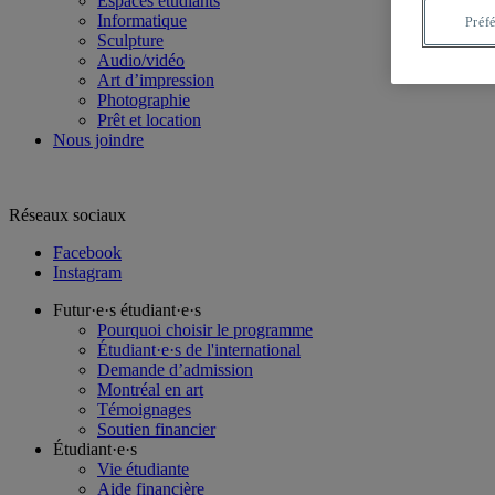
Espaces étudiants
Informatique
Préf
Sculpture
Audio/vidéo
Art d’impression
Photographie
Prêt et location
Nous joindre
Réseaux sociaux
Facebook
Instagram
Futur·e·s étudiant·e·s
Pourquoi choisir le programme
Étudiant·e·s de l'international
Demande d’admission
Montréal en art
Témoignages
Soutien financier
Étudiant·e·s
Vie étudiante
Aide financière