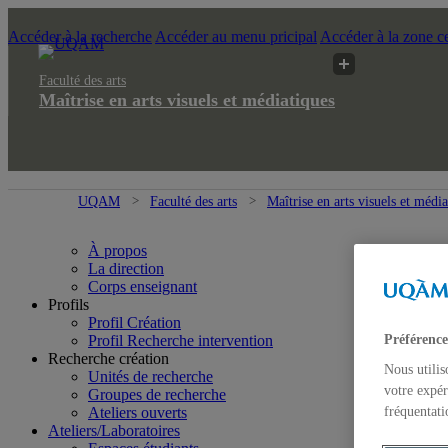
Accéder à la recherche
Accéder au menu pricipal
Accéder à la zone ce
Faculté des arts
Maîtrise en arts visuels et médiatiques
UQAM
Faculté des arts
Maîtrise en arts visuels et médi
À propos
La direction
Corps enseignant
Profils
Profil Création
Préférence
Profil Recherche intervention
Recherche création
Nous utilis
Unités de recherche
votre expér
Groupes de recherche
fréquentati
Ateliers ouverts
Ateliers/Laboratoires