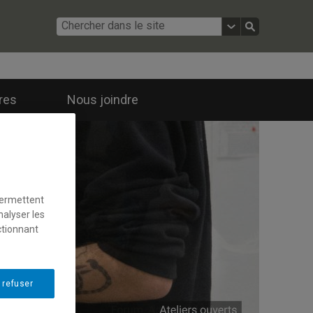
ires
Nous joindre
permettent
nalyser les
ctionnant
 refuser