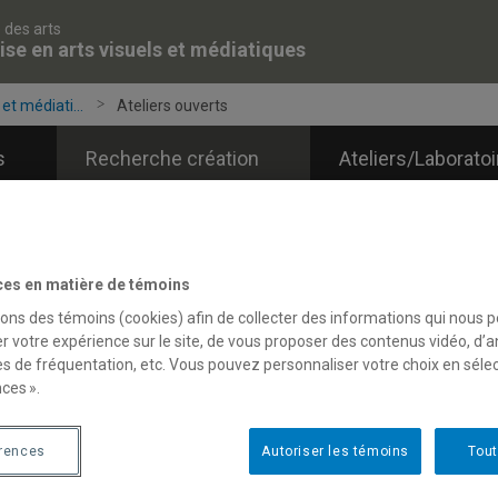
 des arts
ise en arts visuels et médiatiques
et médiati...
Ateliers ouverts
s
Recherche création
Ateliers/Laborato
ces en matière de témoins
sons des témoins (cookies) afin de collecter des informations qui nous 
r votre expérience sur le site, de vous proposer des contenus vidéo, d’a
es de fréquentation, etc. Vous pouvez personnaliser votre choix en séle
ces ».
érences
Autoriser les témoins
Tout