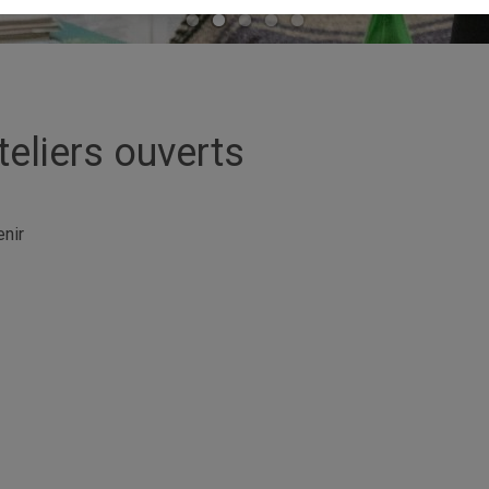
teliers ouverts
enir