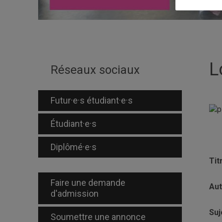
L
Réseaux sociaux
Futur·e·s étudiant·e·s
Étudiant·e·s
Diplômé·e·s
Tit
Faire une demande
Aut
d'admission
Suj
Soumettre une annonce