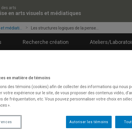
 des arts
ise en arts visuels et médiatiques
et médiati...
Les structures logiques de la pense...
s
Recherche création
Ateliers/Laborato
ces en matière de témoins
sons des témoins (cookies) afin de collecter des informations qui nous 
r votre expérience sur le site, de vous proposer des contenus vidéo, d’a
es de fréquentation, etc. Vous pouvez personnaliser votre choix en séle
ces ».
érences
Autoriser les témoins
Tout