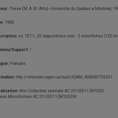
teur:
These (M. A. Et. Arts)--Universite du Quebec a Montreal, 1
te:
1983
cription:
vii, 107 f., 20 diapositives coul. : 2 microfiches (120 
tenu/Support:
/
ngue:
Français
malien:
http://virtuolien.uqam.ca/tout/UQAM_BIB000735301
alisation:
Arts Collection spéciale AC 20 U5511 [M1052
exe Microformes AC 20 U5511 [M1052M