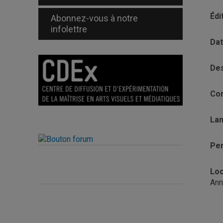
Édi
Abonnez-vous à notre
infolettre
Da
Des
Con
La
Per
Loc
Ann