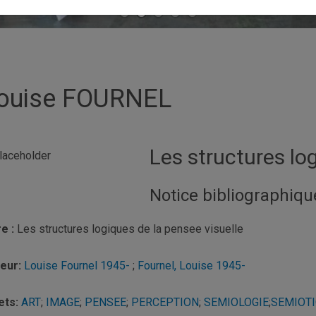
ouise FOURNEL
Les structures lo
Notice bibliographiqu
re :
Les structures logiques de la pensee visuelle
eur:
Louise
Fournel
1945-
;
Fournel
,
Louise
1945-
ets:
ART
;
IMAGE
;
PENSEE
;
PERCEPTION
;
SEMIOLOGIE
;
SEMIOT