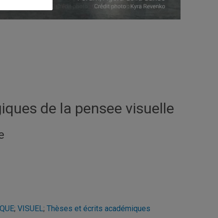
giques de la pensee visuelle
e
IQUE
;
VISUEL
;
Thèses et écrits académiques