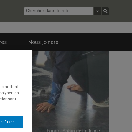
ires
Nous joindre
permettent
nalyser les
ctionnant
 refuser