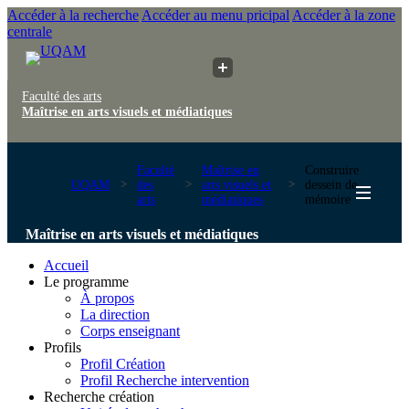
Accéder à la recherche
Accéder au menu pricipal
Accéder à la zone
centrale
Faculté des arts
Maîtrise en arts visuels et médiatiques
Faculté
Maîtrise en
Construire
UQAM
des
arts visuels et
dessein de
arts
médiatiques
mémoire
Maîtrise en arts visuels et médiatiques
Accueil
Le programme
À propos
La direction
Corps enseignant
Profils
Profil Création
Profil Recherche intervention
Recherche création