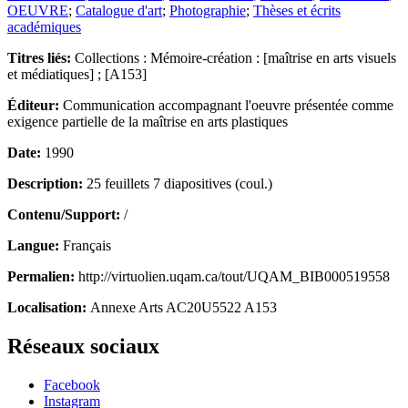
OEUVRE
;
Catalogue d'art
;
Photographie
;
Thèses et écrits
académiques
Titres liés:
Collections : Mémoire-création : [maîtrise en arts visuels
et médiatiques] ; [A153]
Éditeur:
Communication accompagnant l'oeuvre présentée comme
exigence partielle de la maîtrise en arts plastiques
Date:
1990
Description:
25 feuillets 7 diapositives (coul.)
Contenu/Support:
/
Langue:
Français
Permalien:
http://virtuolien.uqam.ca/tout/UQAM_BIB000519558
Localisation:
Annexe Arts AC20U5522 A153
Réseaux sociaux
Facebook
Instagram