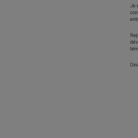
Je 
con
ent
Rep
dév
tém
Dir