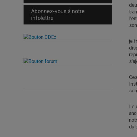
deu
Abonnez-vous à notre
tra
infolettre
l'e
son
je 
dis
rep
s'a
Ces
Ins
sem
Le 
ano
not
du 