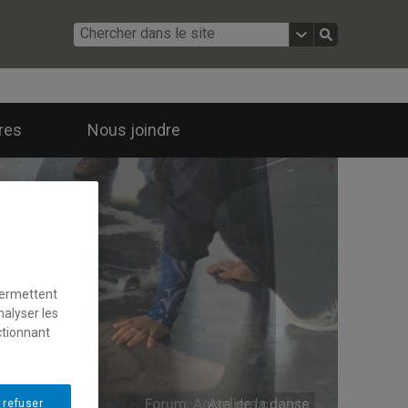
ires
Nous joindre
permettent
nalyser les
ctionnant
 refuser