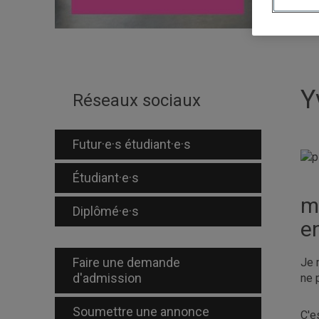
Y
Réseaux sociaux
Futur·e·s étudiant·e·s
Étudiant·e·s
m
Diplômé·e·s
e
Faire une demande
Je 
d'admission
ne 
Soumettre une annonce
C'e