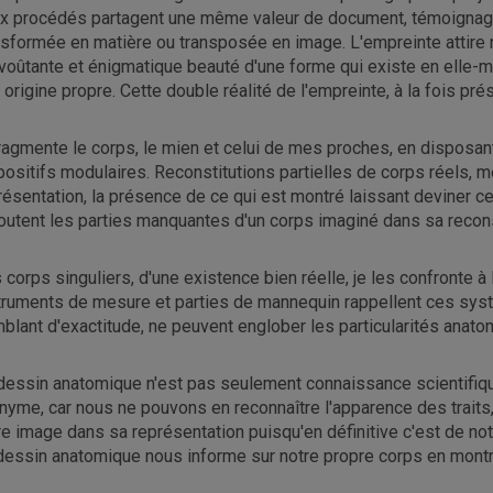
x procédés partagent une même valeur de document, témoignag
nsformée en matière ou transposée en image. L'empreinte attire no
nvoûtante et énigmatique beauté d'une forme qui existe en elle-m
 origine propre. Cette double réalité de l'empreinte, à la fois p
fragmente le corps, le mien et celui de mes proches, en disposa
positifs modulaires. Reconstitutions partielles de corps réels, m
résentation, la présence de ce qui est montré laissant deviner c
joutent les parties manquantes d'un corps imaginé dans sa recons
 corps singuliers, d'une existence bien réelle, je les confronte à
truments de mesure et parties de mannequin rappellent ces syst
blant d'exactitude, ne peuvent englober les particularités anato
dessin anatomique n'est pas seulement connaissance scientifiqu
nyme, car nous ne pouvons en reconnaître l'apparence des traits
re image dans sa représentation puisqu'en définitive c'est de notr
dessin anatomique nous informe sur notre propre corps en montr