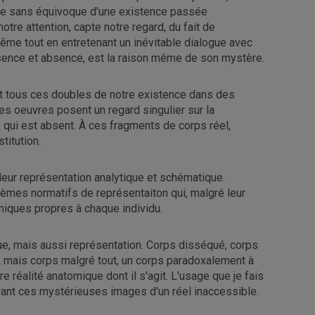
e sans équivoque d'une existence passée
tre attention, capte notre regard, du fait de
ême tout en entretenant un inévitable dialogue avec
résence et absence, est la raison même de son mystère.
nt tous ces doubles de notre existence dans des
es oeuvres posent un regard singulier sur la
e qui est absent. À ces fragments de corps réel,
titution.
 leur représentation analytique et schématique.
èmes normatifs de représentaiton qui, malgré leur
miques propres à chaque individu.
e, mais aussi représentation. Corps disséqué, corps
, mais corps malgré tout, un corps paradoxalement à
e réalité anatomique dont il s'agit. L'usage que je fais
ant ces mystérieuses images d'un réel inaccessible.