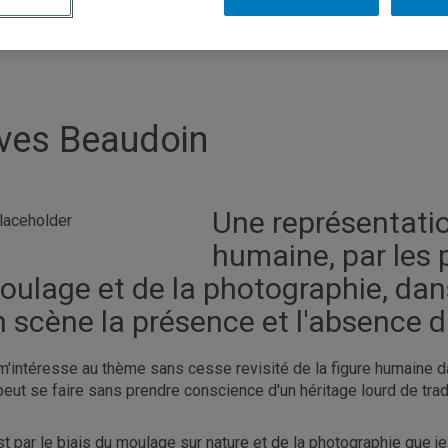
ves Beaudoin
Une représentatio
humaine, par les 
oulage et de la photographie, dan
n scène la présence et l'absence 
m'intéresse au thème sans cesse revisité de la figure humaine dans
peut se faire sans prendre conscience d'un héritage lourd de tradi
st par le biais du moulage sur nature et de la photographie que je