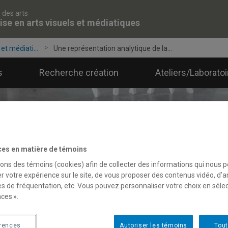
 des arts
ise en arts visuels et médiatiques
et médiati...
Une représentation analytique de la...
s
Recherche création
Ateliers/Laborato
ces en matière de témoins
sons des témoins (cookies) afin de collecter des informations qui nous 
r votre expérience sur le site, de vous proposer des contenus vidéo, d’a
es de fréquentation, etc. Vous pouvez personnaliser votre choix en séle
ces ».
érences
Autoriser les témoins
Tout