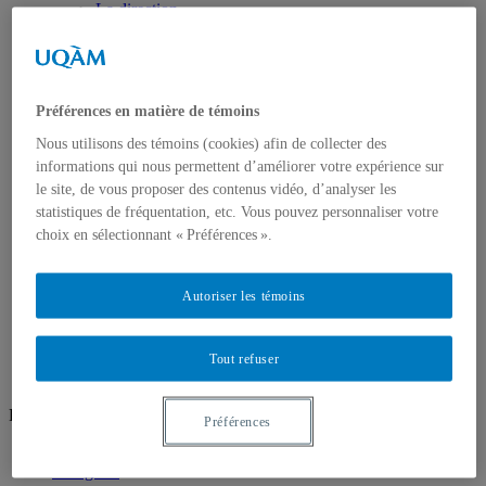
La direction
Corps enseignant
Profils
Profil Création
Profil Recherche intervention
Recherche création
Préférences en matière de témoins
Unités de recherche
Nous utilisons des témoins (cookies) afin de collecter des
Groupes de recherche
Ateliers ouverts
informations qui nous permettent d’améliorer votre expérience sur
Ateliers/Laboratoires
le site, de vous proposer des contenus vidéo, d’analyser les
Espaces étudiants
statistiques de fréquentation, etc. Vous pouvez personnaliser votre
Informatique
choix en sélectionnant « Préférences ».
Sculpture
Audio/vidéo
Art d’impression
Autoriser les témoins
Photographie
Prêt et location
Nous joindre
Tout refuser
Réseaux sociaux
Préférences
Facebook
Instagram