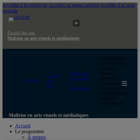
Accéder à la recherche
Accéder au menu pricipal
Accéder à la zone
centrale
Faculté des arts
Maîtrise en arts visuels et médiatiques
Une approche
composite de la
sculpture
Maîtrise en
comme
Faculté
arts visuels
métaphore
UQAM
des
et
critique des
arts
médiatiques
valeurs liées à
l'environnement
industriel
contemporain
Maîtrise en arts visuels et médiatiques
Accueil
Le programme
À propos