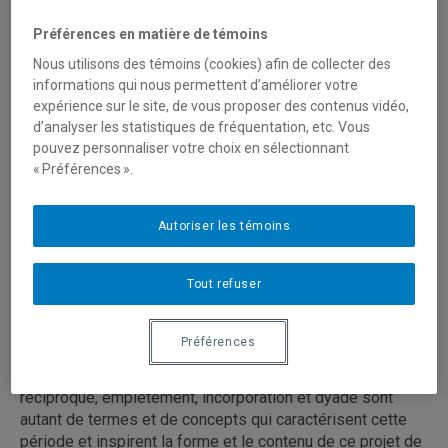
Préférences en matière de témoins
Nous utilisons des témoins (cookies) afin de collecter des
Traces et empreintes :
informations qui nous permettent d’améliorer votre
expérience sur le site, de vous proposer des contenus vidéo,
l'expérience de
d’analyser les statistiques de fréquentation, etc. Vous
l'interdépendance dans la
pouvez personnaliser votre choix en sélectionnant
« Préférences ».
maternité, comme sujet et
prétexte à une approche tactile
Autoriser les témoins
du dessin
Tout refuser
Habitée par l'expérience de la maternité, ce projet de
maîtrise s'est développé autour du thème de
l'interdépendance. Je me suis intéressée aux
Préférences
phénomènes qui permettent, dans la relation mère-enfant,
le passage de la fusion à la séparation. Inclusion
réciproque, empiètement, incorporation et dyade sont
autant de termes et de concepts qui caractérisent cette
période et inspirent la forme et le contenu de ce projet de