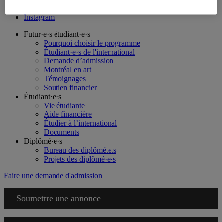
Facebook
Instagram
Futur·e·s étudiant·e·s
Pourquoi choisir le programme
Étudiant·e·s de l'international
Demande d’admission
Montréal en art
Témoignages
Soutien financier
Étudiant·e·s
Vie étudiante
Aide financière
Étudier à l’international
Documents
Diplômé·e·s
Bureau des diplômé.e.s
Projets des diplômé·e·s
Faire une demande d'admission
Soumettre une annonce