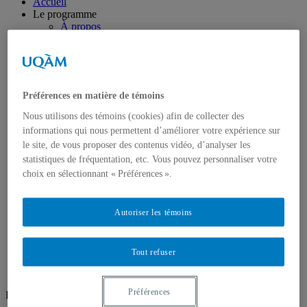
Accueil
Le programme
À propos
La direction
Corps enseignant
Profils
Profil Création
Profil Recherche intervention
Préférences en matière de témoins
Recherche création
Unités de recherche
Nous utilisons des témoins (cookies) afin de collecter des
Groupes de recherche
informations qui nous permettent d’améliorer votre expérience sur
Ateliers ouverts
le site, de vous proposer des contenus vidéo, d’analyser les
Ateliers/Laboratoires
statistiques de fréquentation, etc. Vous pouvez personnaliser votre
Espaces étudiants
choix en sélectionnant « Préférences ».
Informatique
Sculpture
Audio/vidéo
Art d’impression
Autoriser les témoins
Photographie
Prêt et location
Nous joindre
Tout refuser
Préférences
Réseaux sociaux