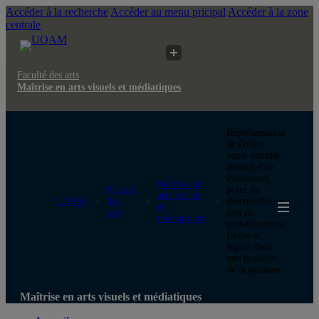
Accéder à la recherche
Accéder au menu pricipal
Accéder à la zone
centrale
Faculté des arts
Maîtrise en arts visuels et médiatiques
Représentation
de l'objet
banal comme
témoin d'un
événement,
Maîtrise en
Faculté
point de
arts visuels
UQAM
des
déséquilibre et
et
arts
lieu de
médiatiques
mutation entre
forme et
figure dans
une pratique
de la peinture
Maîtrise en arts visuels et médiatiques