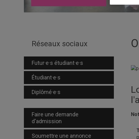
O
Réseaux sociaux
Futur·e·s étudiant·e·s
Étudiant·e·s
Lo
Diplômé·e·s
l'
Faire une demande
Not
d'admission
T
Soumettre une annonce
p