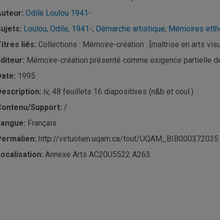
uteur:
Odile Loulou 1941-
ujets:
Loulou, Odile, 1941-
;
Démarche artistique
;
Mémoires
et
t
itres liés:
Collections : Mémoire-création : [maîtrise en arts vi
diteur:
Mémoire-création présenté comme exigence partielle
d
Date:
1995
escription:
iv, 48 feuillets 16 diapositives (n&b et coul.)
Contenu/Support:
/
Langue:
Français
Permalien:
http://virtuolien.uqam.ca/tout/UQAM_BIB000372035
ocalisation:
Annexe Arts AC20U5522 A263