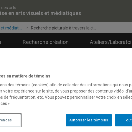
 des arts
ise en arts visuels et médiatiques
et médiati...
Recherche picturale à travers la ci...
s
Recherche création
Ateliers/Laborato
ces en matière de témoins
sons des témoins (cookies) afin de collecter des informations qui nous 
r votre expérience sur le site, de vous proposer des contenus vidéo, d’a
es de fréquentation, etc. Vous pouvez personnaliser votre choix en séle
ces ».
érences
Autoriser les témoins
Tout