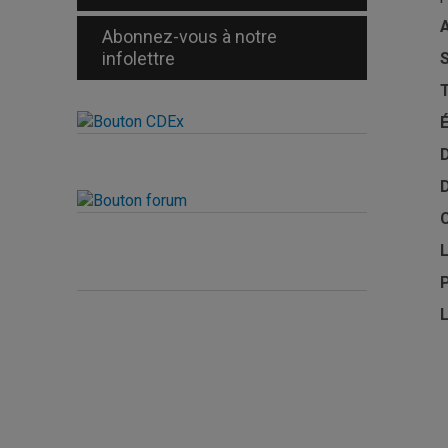
A
Abonnez-vous à notre
infolettre
S
T
É
D
L