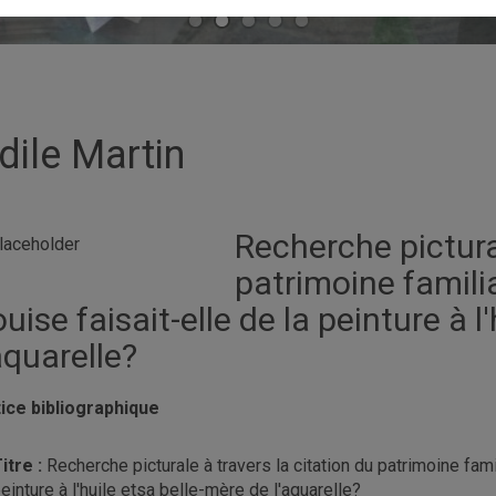
dile Martin
Recherche pictural
patrimoine famil
uise faisait-elle de la peinture à l
aquarelle?
ice bibliographique
itre :
Recherche
picturale
à
travers
la
citation
du
patrimoine
fami
einture
à
l
'
huile
et
sa
belle
-
mère
de
l
'aquarelle?