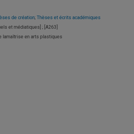
hèses
de
création
;
Thèses
et
écrits académiques
suels
et
médiatiques] ; [A263]
e
la
maîtrise en arts plastiques