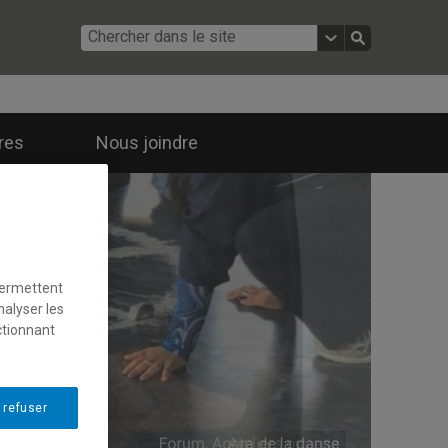
ires
Nous joindre
permettent
nalyser les
ctionnant
 refuser