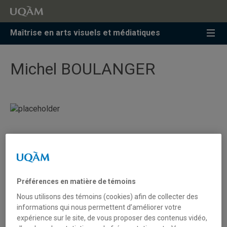
Accéder
Accéder
Accéder
à
au
à
la
menu
la
Maîtrise en arts visuels et médiatiques
recherche
pricipal
zone
centrale
Michel BOULANGER
Quand l'interprétation devient un
enjeu formel dans ma peinture
Préférences en matière de témoins
Notice bibliographique
Nous utilisons des témoins (cookies) afin de collecter des
informations qui nous permettent d’améliorer votre
Titre :
Quand l'interprétation devient un enjeu formel dans
expérience sur le site, de vous proposer des contenus vidéo,
ma peinture