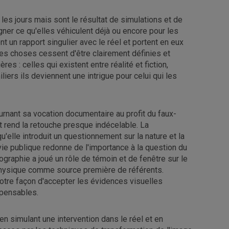
s jours mais sont le résultat de simulations et de
gner ce qu'elles véhiculent déjà ou encore pour les
t un rapport singulier avec le réel et portent en eux
les choses cessent d'être clairement définies et
ères : celles qui existent entre réalité et fiction,
iliers ils deviennent une intrigue pour celui qui les
ournant sa vocation documentaire au profit du faux-
t rend la retouche presque indécelable. La
lle introduit un questionnement sur la nature et la
vie publique redonne de l'importance à la question du
tographie a joué un rôle de témoin et de fenêtre sur le
 physique comme source première de référents.
otre façon d'accepter les évidences visuelles
mpensables.
en simulant une intervention dans le réel et en