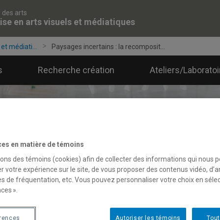
 des arts
ise en arts visuels et médiatiques
et médiati...
Paysages incertains : la recomposit...
s
Recherche création
Ateliers/Laborato
ces en matière de témoins
sons des témoins (cookies) afin de collecter des informations qui nous 
r votre expérience sur le site, de vous proposer des contenus vidéo, d’a
es de fréquentation, etc. Vous pouvez personnaliser votre choix en séle
ces ».
érences
Autoriser les témoins
Tout