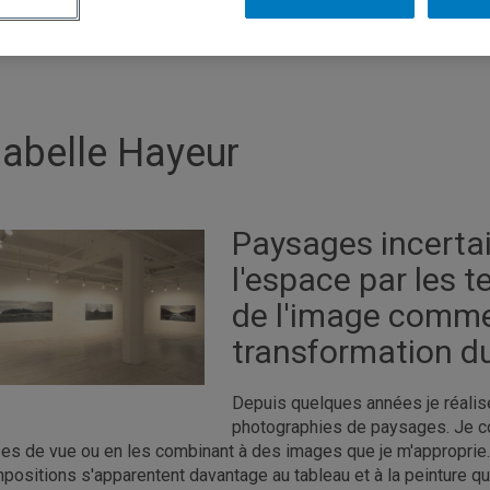
sabelle Hayeur
Paysages incertai
l'espace par les 
de l'image comme
transformation 
Depuis quelques années je réali
photographies de paysages. Je 
ses de vue ou en les combinant à des images que je m'approprie. 
positions s'apparentent davantage au tableau et à la peinture qu'a