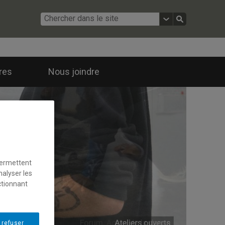
ires
Nous joindre
permettent
nalyser les
ctionnant
 refuser