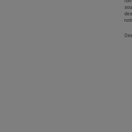
for
sou
des
not
Dir