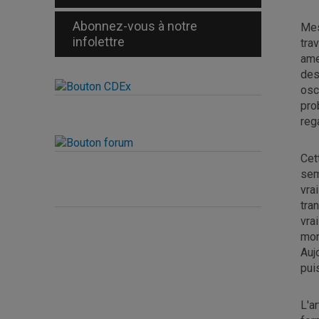
Abonnez-vous à notre
Mes
infolettre
tra
ame
des
osci
pro
reg
Cet
sem
vra
tra
vra
mon
Auj
pui
L'a