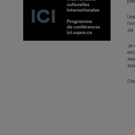
pla
Une
l'e
sur
Je 
enc
seu
sou
Dir