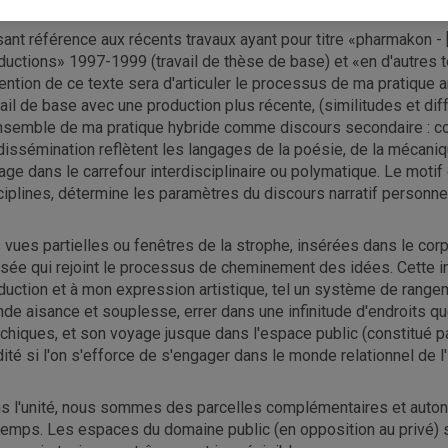
sant référence aux récents travaux ayant pour titre «pharmakon - [
ductions» 1997-1999 (travail de thèse de base) et «en d'autres ter
ntention de ce texte sera d'articuler le processus de ma pratique 
vail de base avec une production plus récente, (similitudes et dif
nsemble de ma pratique hybride comme discours secondaire : con
dissémination reflètent les langages de la poésie, de la mécanique
mage dans le carrefour interdisciplinaire ou polymatique. Le motif
ciplines, détermine les paramètres du discours narratif personnel
 vues partielles ou fenêtres de la strophe, insérées dans le corp
sée qui rejoint le processus de cheminement des idées. Cette in
duction et à mon expression artistique, tel un système de rangeme
nde aisance et souplesse, errer dans une infinitude d'endroits 
chiques, et son voyage jusque dans l'espace public (constitué par
idité si l'on s'efforce de s'engager dans le monde relationnel de l'i
s l'unité, nous sommes des parcelles complémentaires et aut
temps. Les espaces du domaine public (en opposition au privé) s