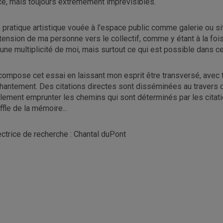
ce, mais toujours extrêmement imprévisibles.
 pratique artistique vouée à l'espace public comme galerie ou si
xtension de ma personne vers le collectif, comme y étant à la fois
 une multiplicité de moi, mais surtout ce qui est possible dans c
compose cet essai en laissant mon esprit être transversé, avec to
hantement. Des citations directes sont disséminées au travers d
lement emprunter les chemins qui sont déterminés par les citation
ffle de la mémoire...
ectrice de recherche : Chantal duPont