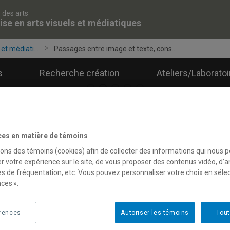
 des arts
ise en arts visuels et médiatiques
et médiati...
Passages entre image et texte, cons...
s
Recherche création
Ateliers/Laborato
ces en matière de témoins
hilippa Karen Langshaw
sons des témoins (cookies) afin de collecter des informations qui nous 
r votre expérience sur le site, de vous proposer des contenus vidéo, d’a
es de fréquentation, etc. Vous pouvez personnaliser votre choix en séle
ces ».
Passages entre im
poétiques à cont
érences
Autoriser les témoins
Tout
tervention artistique dans le cont