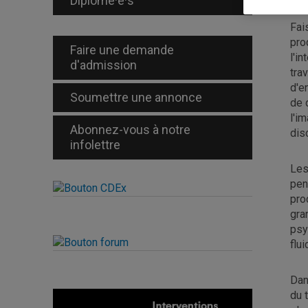
Diplômé·e·s
Fai
pro
Faire une demande
l'i
d'admission
tra
d'e
Soumettre une annonce
de 
l'i
Abonnez-vous à notre
dis
infolettre
Les
pen
pro
gra
psy
flu
Dan
du 