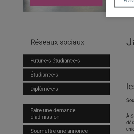
Préf
J
Réseaux sociaux
Futur·e·s étudiant·e·s
Étudiant·e·s
l
Diplômé·e·s
Sou
Faire une demande
À S
d'admission
dés
uni
Soumettre une annonce