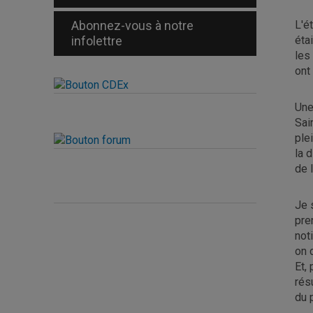
Abonnez-vous à notre
L'é
infolettre
éta
les 
ont
Une
Sai
ple
la 
de 
Je 
pre
not
on 
Et,
rés
du 