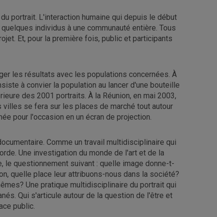
du portrait. L'interaction humaine qui depuis le début
e quelques individus à une communauté entière. Tous
ojet. Et, pour la première fois, public et participants
tager les résultats avec les populations concernées. À
nsiste à convier la population au lancer d'une bouteille
érieure des 2001 portraits. À la Réunion, en mai 2003,
 villes se fera sur les places de marché tout autour
rmée pour l'occasion en un écran de projection.
e documentaire. Comme un travail multidisciplinaire qui
de. Une investigation du monde de l'art et de la
nce, le questionnement suivant : quelle image donne-t-
ion, quelle place leur attribuons-nous dans la société?
mes? Une pratique multidisciplinaire du portrait qui
s. Qui s'articule autour de la question de l'être et
ace public.