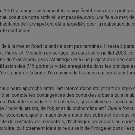
té 2001 a marqué un tournant très significatif dans notre pratique 
it au coeur de notre activité, est passée, avec
Une île à la mer
, d
habitants de l'archipel ont été interpellés pour la réalisation du pr
 été confondus.
 île à la mer et Road Island ne sont pas terminés. Il reste à par
nt-Pierre-et-Miquelon ce partage, qui aura lieu en juillet 2003, co
ine de l'«archipel» dans l'Atlantique et à une projection vidéo ext
diffusion des 715 portraits vidéo enregistrés dans les principales
l'île à partir de la boîte d'un camion de livraison qui sera transfo
situe notre approche entre l'art interventionniste et l'art de styl
nd en compte les contingences des contextes urbains qu'elle abor
ion d'identité individuelle et collective, qui soulève en l'occure
de l'individu artiste, de l'objet et du phénomène art? Quelle fonct
 par extension, quelle image avons-nous des autres et de nous-mê
ulte de contacts, de rencontres, d'échanges provoqués ou spontané
paraître, du flottement identitaire au sein de l'image et dans l'esp