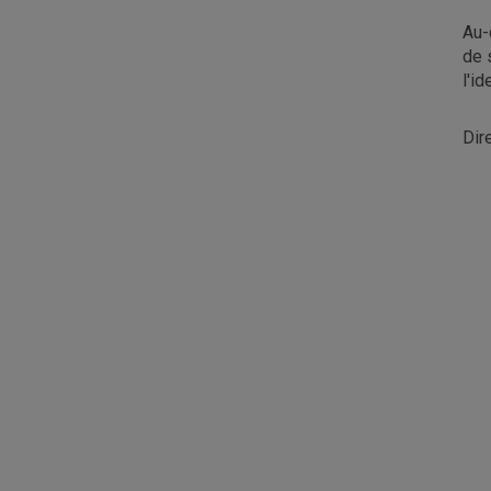
Au-
de 
l'id
Dir