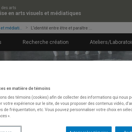
 des arts
ise en arts visuels et médiatiques
et médiati...
L'identité entre être et paraître :...
s
Recherche création
Ateliers/Laborato
ces en matière de témoins
sons des témoins (cookies) afin de collecter des informations qui nous 
r votre expérience sur le site, de vous proposer des contenus vidéo, d’a
es de fréquentation, etc. Vous pouvez personnaliser votre choix en séle
ces ».