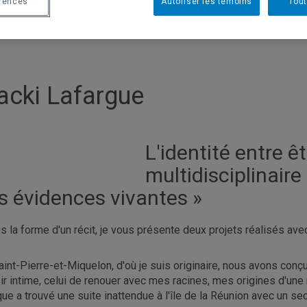
érences
Autoriser les témoins
Tout
acki Lafargue
L'identité entre ê
multidisciplinaire
es évidences vivantes »
s la forme d'un récit, je vous présente deux projets réalisés avec
aint-Pierre-et-Miquelon, d'où je suis originaire, nous avons conçu
ir intime, celui de renouer avec mes racines, mes origines d'une m
que a trouvé une suite inattendue à l'île de la Réunion avec un sec