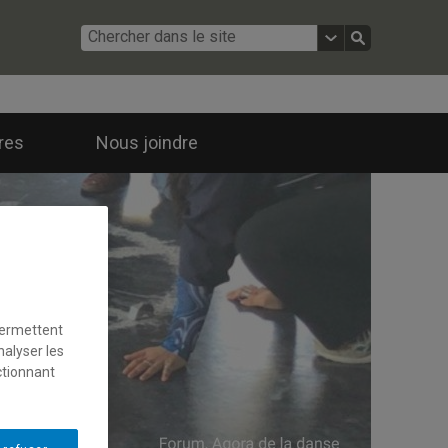
ires
Nous joindre
permettent
nalyser les
ctionnant