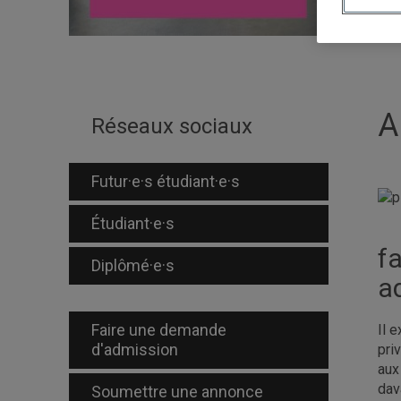
A
Réseaux sociaux
Futur·e·s étudiant·e·s
Étudiant·e·s
f
Diplômé·e·s
a
Faire une demande
Il 
d'admission
pri
aux
dav
Soumettre une annonce