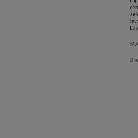
cap
cer
sen
fav
bas
Mot
Dir