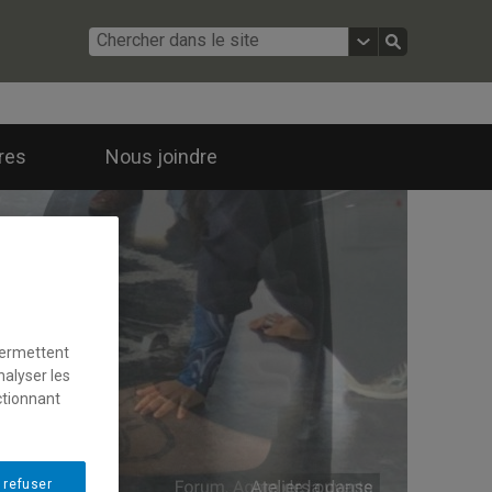
ires
Nous joindre
permettent
nalyser les
ctionnant
 refuser