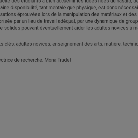
acité des étudiants à bien accueillir les idées nées du hasard, 
taine disponibilité, tant mentale que physique, est donc nécessair
sations éprouvées lors de la manipulation des matériaux et des 
orisée par un lieu de travail adéquat, par une dynamique de group
e solides pouvant éventuellement aider les adultes novices à ma
s clés: adultes novices, enseignement des arts, matière, techni
ectrice de recherche: Mona Trudel