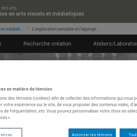
 des arts
ise en arts visuels et médiatiques
et médiati...
L'exploration sensible et l'appropr...
s
Recherche création
Ateliers/Laborato
ces en matière de témoins
sons des témoins (cookies) afin de collecter des informations qui nous 
r votre expérience sur le site, de vous proposer des contenus vidéo, d’a
es de fréquentation, etc. Vous pouvez personnaliser votre choix en séle
ces ».
érences
Autoriser les témoins
Tout