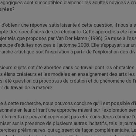
agogiques sont susceptibles d'amener les adultes novices à cr
pirées?
n d'obtenir une réponse satisfaisante à cette question, il nous a 
pte des spécificités de ces étudiants. Cette approche a été mo
bjet tels que proposés par Van Der Maren (1996). Sa mise à l'ess
groupe d'adultes novices à l'automne 2008. Elle s'appuyait sur 
arche artistique soit l'inspiration à partir de l'exploration des d
sieurs sujets ont été abordés dans ce travail dont les obstacles
rs élans créateurs et les modèles en enseignement des arts les a
si été question du processus de création et du phénomène de l'ins
ir du travail de la matière.
te à cette recherche, nous pouvons conclure qu'il est possible d'i
sonnels en leur offrant une approche misant sur l'exploration sen
 éléments ne peuvent cependant pas être considérés comme l'uniq
miser sur la présence de plusieurs autres incitatifs, tels le journ
xercices préliminaires, qui agissent de façon complémentaire. L