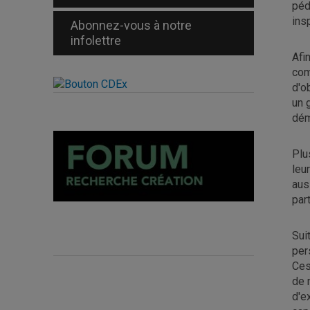
péd
ins
Abonnez-vous à notre
infolettre
Afi
com
d'o
un 
dém
Plu
leu
aus
part
Sui
per
Ces
de 
d'e