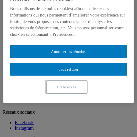
Corps enseignant
Profils
Nous utilisons des témoins (cookies) afin de collecter des
Profil Création
informations qui nous permettent d’améliorer votre expérience sur
Profil Recherche intervention
le site, de vous proposer des contenus vidéo, d’analyser les
Recherche création
statistiques de fréquentation, etc. Vous pouvez personnaliser votre
Unités de recherche
choix en sélectionnant « Préférences ».
Groupes de recherche
Ateliers ouverts
Ateliers/Laboratoires
Autoriser les témoins
Espaces étudiants
Informatique
Sculpture
Audio/vidéo
Tout refuser
Art d’impression
Photographie
Prêt et location
Préférences
Nous joindre
Réseaux sociaux
Facebook
Instagram