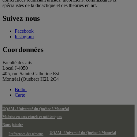
spécialistes de la didactique et des théories en art.
Suivez-nous
Facebook
Instagram
Coordonnées
Faculté des arts
Local J-4050
405, rue Sainte-Catherine Est
Montréal (Québec) H2L 2C4
Bottin
Carte
UQAM - Université du Québec à Montréal
Maîtrise en arts visuels et médiatiques
Nous joindre
UQAM - Université du Québec à Montréal
Préférences des témoins