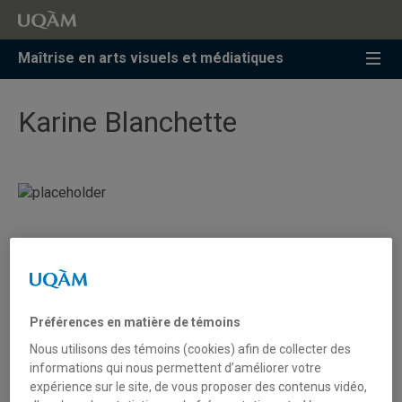
Accéder
Accéder
Accéder
à
au
à
la
menu
la
Maîtrise en arts visuels et médiatiques
recherche
pricipal
zone
centrale
Karine Blanchette
Enseigner dans ses valises :
portrait des pratiques de trois
spécialistes en arts plastiques
Préférences en matière de témoins
au primaire en situation de
Nous utilisons des témoins (cookies) afin de collecter des
précarité
informations qui nous permettent d’améliorer votre
expérience sur le site, de vous proposer des contenus vidéo,
Cette étude de cas exploratoire vise à mettre en lumière