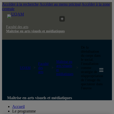
Accéder à la recherche
Accéder au menu pricipal
Accéder à la zone
centrale
Faculté des arts
Maîtrise en arts visuels et médiatiques
De la
déréalisation
du corps dans
le social,
Maîtrise en
Faculté
l'installation
arts visuels
UQAM
des
comme
et
arts
stratégie de
médiatiques
réappropriation
de l'image du
spectateur dans
l'œuvre
Maîtrise en arts visuels et médiatiques
Accueil
Le programme