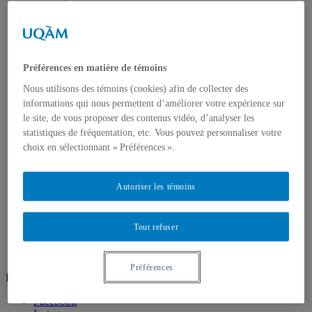
À propos
La direction
Corps enseignant
Profils
Profil Création
Profil Recherche intervention
Préférences en matière de témoins
Recherche création
Nous utilisons des témoins (cookies) afin de collecter des
Unités de recherche
informations qui nous permettent d’améliorer votre expérience sur
Groupes de recherche
Ateliers ouverts
le site, de vous proposer des contenus vidéo, d’analyser les
Ateliers/Laboratoires
statistiques de fréquentation, etc. Vous pouvez personnaliser votre
Espaces étudiants
choix en sélectionnant « Préférences ».
Informatique
Sculpture
Audio/vidéo
Autoriser les témoins
Art d’impression
Photographie
Prêt et location
Tout refuser
Nous joindre
Préférences
Réseaux sociaux
Facebook