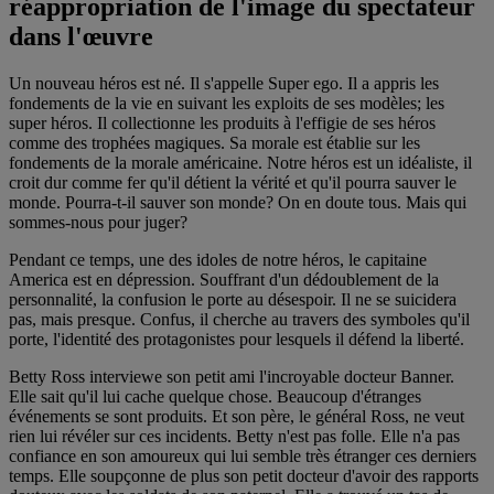
réappropriation de l'image du spectateur
dans l'œuvre
Un nouveau héros est né. Il s'appelle Super ego. Il a appris les
fondements de la vie en suivant les exploits de ses modèles; les
super héros. Il collectionne les produits à l'effigie de ses héros
comme des trophées magiques. Sa morale est établie sur les
fondements de la morale américaine. Notre héros est un idéaliste, il
croit dur comme fer qu'il détient la vérité et qu'il pourra sauver le
monde. Pourra-t-il sauver son monde? On en doute tous. Mais qui
sommes-nous pour juger?
Pendant ce temps, une des idoles de notre héros, le capitaine
America est en dépression. Souffrant d'un dédoublement de la
personnalité, la confusion le porte au désespoir. Il ne se suicidera
pas, mais presque. Confus, il cherche au travers des symboles qu'il
porte, l'identité des protagonistes pour lesquels il défend la liberté.
Betty Ross interviewe son petit ami l'incroyable docteur Banner.
Elle sait qu'il lui cache quelque chose. Beaucoup d'étranges
événements se sont produits. Et son père, le général Ross, ne veut
rien lui révéler sur ces incidents. Betty n'est pas folle. Elle n'a pas
confiance en son amoureux qui lui semble très étranger ces derniers
temps. Elle soupçonne de plus son petit docteur d'avoir des rapports