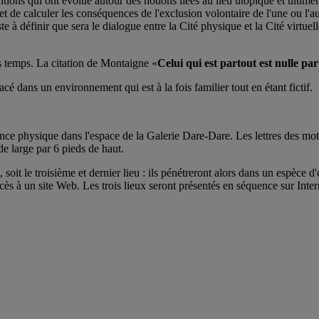
ons qui ont évolué autour des notions liées au lieu utopique et ultimeme
et de calculer les conséquences de l'exclusion volontaire de l'une ou l'a
 à définir que sera le dialogue entre la Cité physique et la Cité virtuell
is temps. La citation de Montaigne «
Celui qui est partout est nulle par
acé dans un environnement qui est à la fois familier tout en étant fictif.
nce physique dans l'espace de la Galerie Dare-Dare. Les lettres des mot
de large par 6 pieds de haut.
soit le troisième et dernier lieu : ils pénétreront alors dans un espèce d
ccès à un site Web. Les trois lieux seront présentés en séquence sur Inte