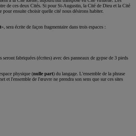
nt à la Cité idéale, aujourd'hui transposé en Cité virtuelle. Les
utre de ces deux Cités. Si pour St-Augustin, la Cité de Dieu et la Cité
e pour ensuite choisir quelle cité nous désirons habiter.
t
», sera écrite de façon fragmentaire dans trois espaces :
s seront fabriquées (écrites) avec des panneaux de gypse de 3 pieds
'espace physique (
nulle part
) du langage. L'ensemble de la phrase
rnet et l'ensemble de l'œuvre ne prendra son sens que sur ces sites