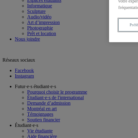
Espaces étudiants
votre expér
Informatique
fréquentati
Sculpture
Audio/vidéo
Art d’impression
Préf
Photographie
Prêt et location
Nous joindre
Réseaux sociaux
Facebook
Instagram
Futur·e·s étudiant·e·s
Pourquoi choisir le programme
Étudiant·e·s de l'international
Demande d’admission
Montréal en art
Témoignages
Soutien financier
Étudiant·e·s
Vie étudiante
Aide financière