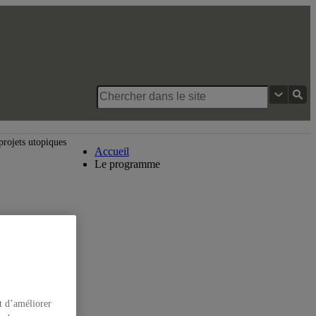
Maîtrise en arts visuels et médiatiques
 projets utopiques
Accueil
Le programme
t d’améliorer