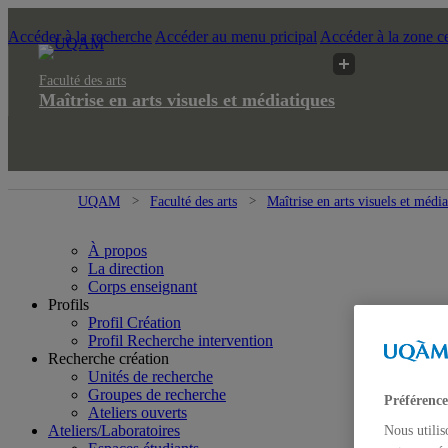
Accéder à la recherche
Accéder au menu pricipal
Accéder à la zone ce
Faculté des arts
Maîtrise en arts visuels et médiatiques
UQAM
Faculté des arts
Maîtrise en arts visuels et médi
À propos
La direction
Corps enseignant
Profils
Profil Création
Profil Recherche intervention
Recherche création
Unités de recherche
Groupes de recherche
Préférence
Ateliers ouverts
Ateliers/Laboratoires
Nous utilis