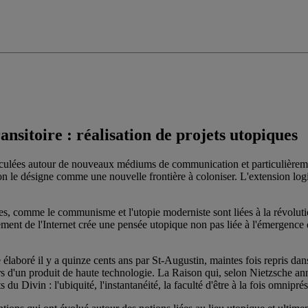
ransitoire : réalisation de projets utopiques
culées autour de nouveaux médiums de communication et particulièrement
 le désigne comme une nouvelle frontière à coloniser. L'extension logi
les, comme le communisme et l'utopie moderniste sont liées à la révolution
ment de l'Internet crée une pensée utopique non pas liée à l'émergence 
e élaboré il y a quinze cents ans par St-Augustin, maintes fois repris dan
urs d'un produit de haute technologie. La Raison qui, selon Nietzsche an
s du Divin : l'ubiquité, l'instantanéité, la faculté d'être à la fois omnipr