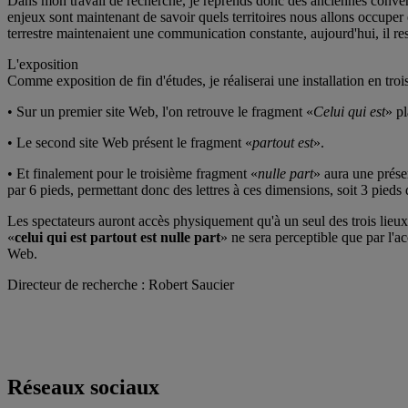
Dans mon travail de recherche, je reprends donc des anciennes conventi
enjeux sont maintenant de savoir quels territoires nous allons occuper 
terrestre maintenaient une communication constante, aujourd'hui, il reste
L'exposition
Comme exposition de fin d'études, je réaliserai une installation en tro
• Sur un premier site Web, l'on retrouve le fragment «
Celui qui est
» pl
• Le second site Web présent le fragment «
partout est
».
• Et finalement pour le troisième fragment «
nulle part
» aura une prése
par 6 pieds, permettant donc des lettres à ces dimensions, soit 3 pieds 
Les spectateurs auront accès physiquement qu'à un seul des trois lieux, 
«
celui qui est partout est nulle part
» ne sera perceptible que par l'a
Web.
Directeur de recherche : Robert Saucier
Réseaux sociaux