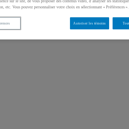
ience sur le site, de vous proposer des contenus vidéo, d’analyser les statistique
on, etc. Vous pouvez personnaliser votre choix en sélectionnant « Préférences ».
érences
Autoriser les témoins
Tout