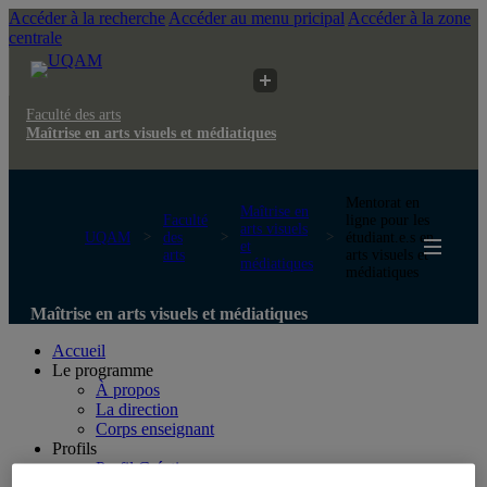
Accéder à la recherche
Accéder au menu pricipal
Accéder à la zone
centrale
Faculté des arts
Maîtrise en arts visuels et médiatiques
Mentorat en
Maîtrise en
Faculté
ligne pour les
arts visuels
UQAM
des
étudiant.e.s en
et
arts
arts visuels et
médiatiques
médiatiques
Maîtrise en arts visuels et médiatiques
Accueil
Le programme
À propos
La direction
Corps enseignant
Profils
Profil Création