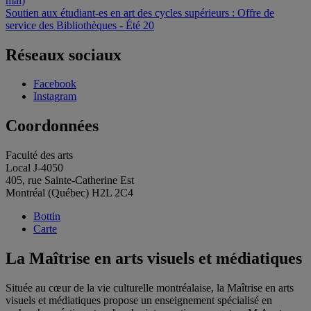
mai)
de
Soutien aux étudiant-es en art des cycles supérieurs : Offre de
l'article
service des Bibliothèques - Été 20
Réseaux sociaux
Facebook
Instagram
Coordonnées
Faculté des arts
Local J-4050
405, rue Sainte-Catherine Est
Montréal (Québec) H2L 2C4
Bottin
Carte
La Maîtrise en arts visuels et médiatiques
Située au cœur de la vie culturelle montréalaise, la Maîtrise en arts
visuels et médiatiques propose un enseignement spécialisé en