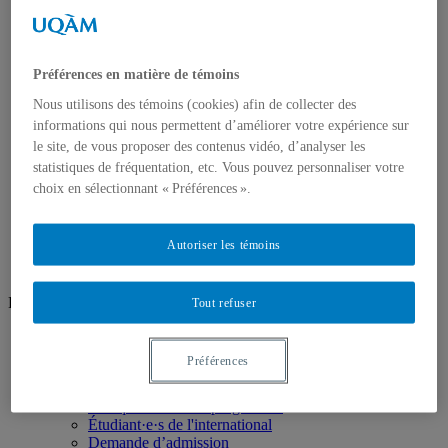
Profil Recherche intervention
Recherche création
Unités de recherche
Groupes de recherche
Ateliers ouverts
Préférences en matière de témoins
Ateliers/Laboratoires
Nous utilisons des témoins (cookies) afin de collecter des
Espaces étudiants
informations qui nous permettent d’améliorer votre expérience sur
Informatique
Sculpture
le site, de vous proposer des contenus vidéo, d’analyser les
Audio/vidéo
statistiques de fréquentation, etc. Vous pouvez personnaliser votre
Art d’impression
choix en sélectionnant « Préférences ».
Photographie
Prêt et location
Nous joindre
Autoriser les témoins
Réseaux sociaux
Tout refuser
Facebook
Instagram
Préférences
Futur·e·s étudiant·e·s
Pourquoi choisir le programme
Étudiant·e·s de l'international
Demande d’admission