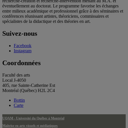
recherche-création et recherche-intervention menant au M.A. et
éventuellement au doctorat. Le programme favorise les échanges
entre milieux académique et professionnel grâce à des séminaires et
conférences réunissant artistes, théoriciens, commissaires et
spécialistes de la didactique et des théories en art.
Suivez-nous
Facebook
Instagram
Coordonnées
Faculté des arts
Local J-4050
405, rue Sainte-Catherine Est
Montréal (Québec) H2L 2C4
Bottin
Carte
UQAM - Université du Québec à Montréal
Maîtrise en arts visuels et médiatiques