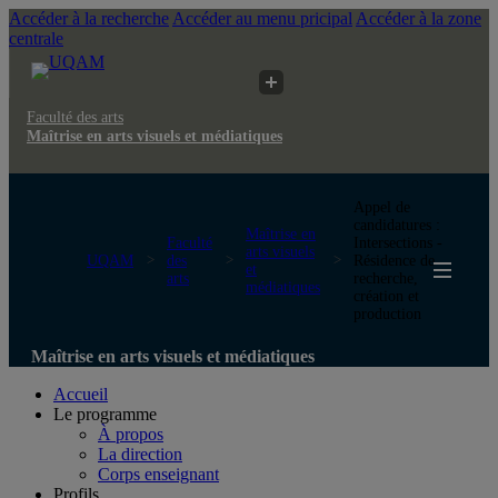
Accéder à la recherche
Accéder au menu pricipal
Accéder à la zone
centrale
Faculté des arts
Maîtrise en arts visuels et médiatiques
Appel de
candidatures :
Maîtrise en
Faculté
Intersections -
arts visuels
UQAM
des
Résidence de
et
arts
recherche,
médiatiques
création et
production
Maîtrise en arts visuels et médiatiques
Accueil
Le programme
À propos
La direction
Corps enseignant
Profils