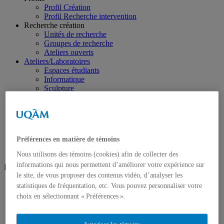
Profil Création
Profil Recherche intervention
Recherche création
Unités de recherche
Groupes de recherche
Ateliers ouverts
Ateliers/Laboratoires
Espaces étudiants
Informatique
Sculpture
Audio/vidéo
Art d’impression
Photographie
Prêt et location
Nous joindre
Préférences en matière de témoins
Nous utilisons des témoins (cookies) afin de collecter des
informations qui nous permettent d’améliorer votre expérience sur
Réseaux sociaux
le site, de vous proposer des contenus vidéo, d’analyser les
Facebook
statistiques de fréquentation, etc. Vous pouvez personnaliser votre
Instagram
choix en sélectionnant « Préférences ».
Futur·e·s étudiant·e·s
Pourquoi choisir le programme