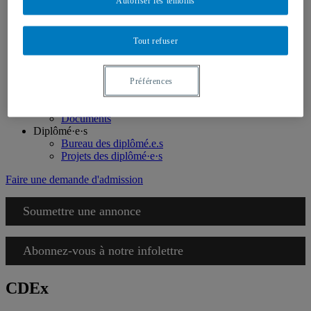
Autoriser les témoins
Étudiant·e·s de l'international
Demande d’admission
Montréal en art
Tout refuser
Témoignages
Soutien financier
Étudiant·e·s
Vie étudiante
Préférences
Aide financière
Étudier à l’international
Documents
Diplômé·e·s
Bureau des diplômé.e.s
Projets des diplômé·e·s
Faire une demande d'admission
Soumettre une annonce
Abonnez-vous à notre infolettre
CDEx