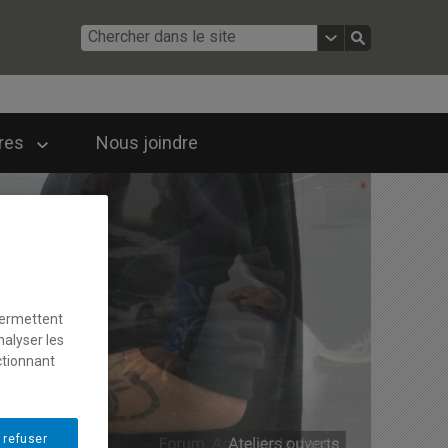
ires
Nous joindre
permettent
nalyser les
ctionnant
 refuser