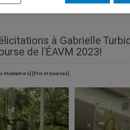
élicitations à Gabrielle Turbi
ourse de l'ÉAVM 2023!
s étudiant·e·s] [Prix et bourses]