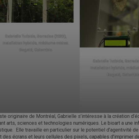
Gabrielle Turbide, Borradas (2023),
Installation hybride, médiums mixtes.
Bogotá, Colombie.
Gabrielle Turbide, Borrada
Installation hybride, médiu
Bogotá, Colombie
iste originaire de Montréal, Gabrielle s’intéresse à la création d
iant arts, sciences et technologies numériques. Le bioart a une 
istique. Elle travaille en particulier sur le potentiel d’agentivité 
t des écrans et leurs cellules des pixels, capables d'imprimer d