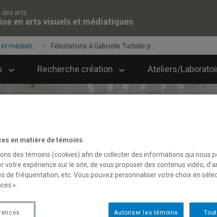
 des arts
ise en arts visuels et médiatiques
et médiati...
Félicitations à Gabrielle Turbide p...
s
Recherche création
Ateliers/Laborato
ces en matière de témoins
sons des témoins (cookies) afin de collecter des informations qui nous 
r votre expérience sur le site, de vous proposer des contenus vidéo, d’a
es de fréquentation, etc. Vous pouvez personnaliser votre choix en séle
ces ».
érences
Autoriser les témoins
Tout