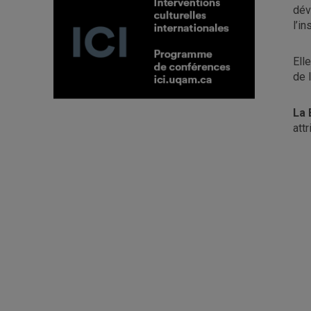
dév
l’i
Ell
de 
La 
att