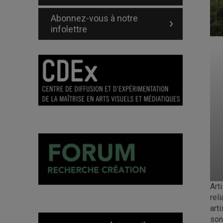
Abonnez-vous à notre
infolettre
Art
rel
art
son