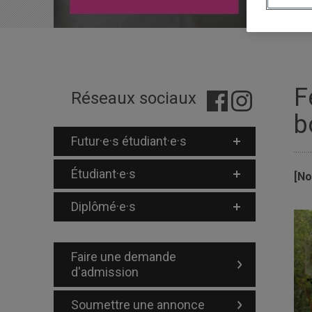
F
Réseaux sociaux
b
Futur·e·s étudiant·e·s
Étudiant·e·s
[No
Diplômé·e·s
Faire une demande
d'admission
Soumettre une annonce