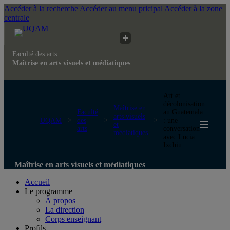
Accéder à la recherche
Accéder au menu pricipal
Accéder à la zone
centrale
Faculté des arts
Maîtrise en arts visuels et médiatiques
Art et
décolonisation
Maîtrise en
Faculté
au Guatemala
arts visuels
UQAM
des
: une
et
arts
conversation
médiatiques
avec Lucia
Ixchiu
Maîtrise en arts visuels et médiatiques
Accueil
Le programme
À propos
La direction
Corps enseignant
Profils