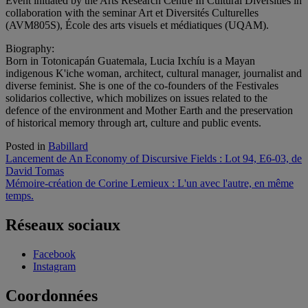
Event initiated by the Arts Research Centre In Cultural Diversities in
collaboration with the seminar Art et Diversités Culturelles
(AVM805S), École des arts visuels et médiatiques (UQAM).
Biography:
Born in Totonicapán Guatemala, Lucia Ixchíu is a Mayan
indigenous K'iche woman, architect, cultural manager, journalist and
diverse feminist. She is one of the co-founders of the Festivales
solidarios collective, which mobilizes on issues related to the
defence of the environment and Mother Earth and the preservation
of historical memory through art, culture and public events.
Posted in
Babillard
Navigation
Lancement de An Economy of Discursive Fields : Lot 94, E6-03, de
David Tomas
de
Mémoire-création de Corine Lemieux : L'un avec l'autre, en même
l'article
temps.
Réseaux sociaux
Facebook
Instagram
Coordonnées