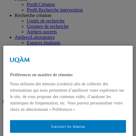
Profil Création
Profil Recherche intervention
Recherche création
Unités de recherche
Groupes de recherche
Ateliers ouverts
Ateliers/Laboratoires
Espaces étudiants
Informatique
Sculpture
Audio/vidéo
Art d’impression
Photographie
Préférences en matière de témoins
Prêt et location
Nous joindre
Nous utilisons des témoins (cookies) afin de collecter des
informations qui nous permettent d’améliorer votre expérience sur
le site, de vous proposer des contenus vidéo, d’analyser les
Réseaux sociaux
statistiques de fréquentation, etc. Vous pouvez personnaliser votre
choix en sélectionnant « Préférences ».
Facebook
Instagram
Autoriser les témoins
Futur·e·s étudiant·e·s
Pourquoi choisir le programme