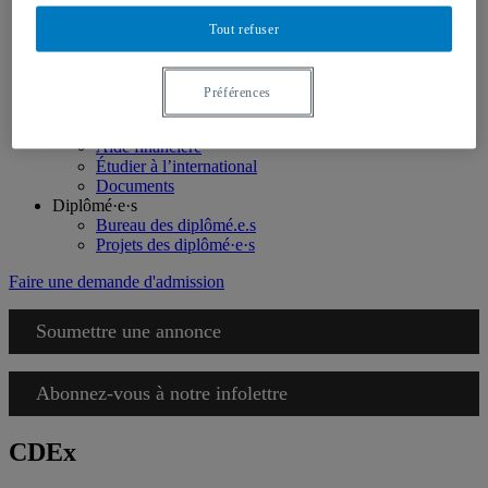
Étudiant·e·s de l'international
Demande d’admission
Tout refuser
Montréal en art
Témoignages
Soutien financier
Préférences
Étudiant·e·s
Vie étudiante
Aide financière
Étudier à l’international
Documents
Diplômé·e·s
Bureau des diplômé.e.s
Projets des diplômé·e·s
Faire une demande d'admission
Soumettre une annonce
Abonnez-vous à notre infolettre
CDEx