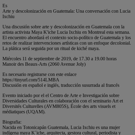
Es
Arte y descolonización en Guatemala: Una conversación con Lucia
Ixchiu
Una discusión sobre arte y descolonización en Guatemala con la
artista activista Maya K'iche Lucia Ixchiu en Montreal esta semana.
El encuentro abordará el contexto socio-político de Guatemala y los
retos de realizar intervenciones artísticas con un enfoque decolonial.
La plática será seguida por un ritual de kiché maya.
Miércoles 11 de septiembre de 2019, de 17.30 a 19.00 horas
Manoir des Beaux-Arts (2060 Avenue Joly)
Es necesario registrarse con este enlace
https://tinyurl.com/514LMBA
Discusión en español e inglés, traducción susurrada al francés
Evento iniciado por el el Centro de Arte e Investigación sobre
Diversidades Culturales en colaboración con el seminario Art et
Diversités Culturelles (AVM805S), École des arts visuels et
médiatiques (UQAM).
Biografia:
Nacida en Totonicapán Guatemala, Lucia Ixchiu es una mujer
indígena maya K´iche, arquitecta, gestora cultural, periodista y