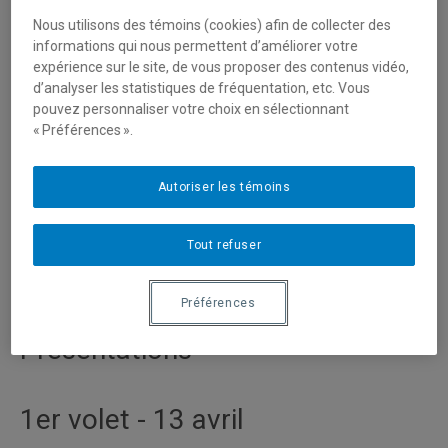
Volet 1 - 12 au 15 avril : vernissage - 13 avril, 18h
Nous utilisons des témoins (cookies) afin de collecter des
Volet 2 - du 19 au 22 avril : vernissage - 20 avril, 18h
informations qui nous permettent d’améliorer votre
expérience sur le site, de vous proposer des contenus vidéo,
d’analyser les statistiques de fréquentation, etc. Vous
pouvez personnaliser votre choix en sélectionnant
Pour ces deux volets d'exposition, les artistes se sont
« Préférences ».
entendues pour grouper leurs présentations selon le
même axe thématique. Leur démarche respective en
regard des récents travaux, expérimentations et oeuvres
Autoriser les témoins
sera présentée lors des séances prévue à cet effet, soit
le 13 et 20 avril. Pour cette édition 2023, les
Tout refuser
intervenant·e·s invité·e·s sont Sophie Castonguay et Jean
Dubois.
Préférences
Présentations
1er volet - 13 avril