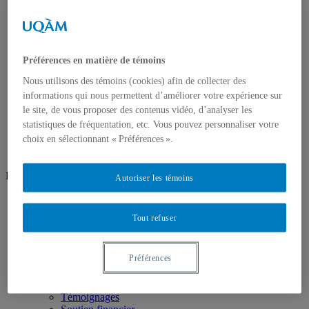
Groupes de recherche
Ateliers ouverts
Ateliers/Laboratoires
Espaces étudiants
Informatique
Préférences en matière de témoins
Sculpture
Audio/vidéo
Nous utilisons des témoins (cookies) afin de collecter des
Art d’impression
informations qui nous permettent d’améliorer votre expérience sur
Photographie
le site, de vous proposer des contenus vidéo, d’analyser les
Prêt et location
statistiques de fréquentation, etc. Vous pouvez personnaliser votre
Nous joindre
choix en sélectionnant « Préférences ».
Réseaux sociaux
Autoriser les témoins
Facebook
Instagram
Tout refuser
Futur·e·s étudiant·e·s
Pourquoi choisir le programme
Préférences
Étudiant·e·s de l'international
Demande d’admission
Montréal en art
Témoignages