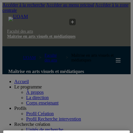
Accéder à la recherche
Accéder au menu pricipal
Accéder à la zone
centrale
Faculté des arts
Maîtrise en arts visuels et médiatiques
Faculté
Maîtrise en arts visuels et
UQAM
des arts
médiatiques
Maîtrise en arts visuels et médiatiques
Accueil
Le programme
À propos
La direction
Corps enseignant
Profils
Profil Création
Profil Recherche intervention
Recherche création
Unités de recherche